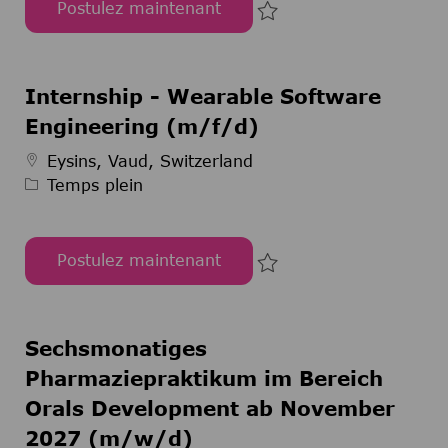
Postulez maintenant
Rechtsreferendariat (m/w/d)
Sauvegarder Rechtsref
Internship - Wearable Software
Engineering (m/f/d)
Type d’emploi
Eysins, Vaud, Switzerland
Temps plein
Postulez maintenant
Internship - Wearable Software Engineering (m/
Sauvegarder Internship
Sechsmonatiges
Pharmaziepraktikum im Bereich
Orals Development ab November
2027 (m/w/d)