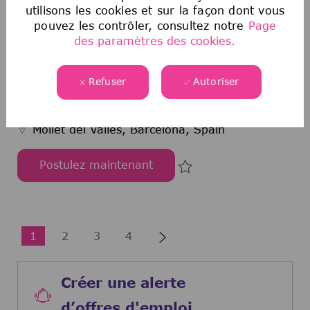
utilisons les cookies et sur la façon dont vous
Postulez maintenant
pouvez les contrôler, consultez notre
Page
Rechtsreferendar in der Konzernrechtsabteilung
Sauvegarder Rechtsrefe
des paramètres des cookies.
Refuser
Autoriser
Data & Artificial Intelligence -
Internship - Curious Talent
Mollet del Valles, Barcelona, Spain
Postulez maintenant
Data & Artificial Intelligence - Internship - Curio
Sauvegarder Data & Arti
1
2
3
4
Créer une alerte
d’offres d'emploi