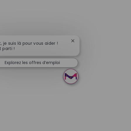
Fermer la notification du ch
, je suis là pour vous aider !
 parti !
Explorez les offres d’emploi