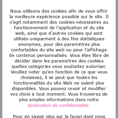
der Herstellung klinischer
Prüfpräparate ab November 2026
Nous utilisons des cookies afin de vous offrir
(m/w/d)
la meilleure expérience possible sur le site. Il
s’agit notamment des cookies nécessaires au
Type d’emploi
Darmstadt, Hessen, Germany
fonctionnement de l’application et du site
Temps plein
web, ainsi que d’autres cookies qui sont
utilisés uniquement à des fins statistiques
anonymes, pour des paramètres plus
confortables du site web ou pour l’affichage
Postulez maintenant
de contenus personnalisés. Vous êtes libre de
Pharmaziepraktikum im Bereich der Herstellung
Sauvegarder Pharmazie
décider dans les paramètres des cookies
quelles catégories vous souhaitez autoriser.
Veuillez noter qu’en fonction de ce que vous
Rechtsreferendar in der
choisissez, il se peut que toutes les
Konzernrechtsabteilung
fonctionnalités du site Web ne soient plus
disponibles. Vous pouvez revoir et modifier
(m/w/divers)
vos choix à tout moment. Vous trouverez de
plus amples informations dans notre
Type d’emploi
Darmstadt, Hessen, Germany
déclaration de confidentialité.
Temps plein
Pour en savoir plus sur la façon dont nous