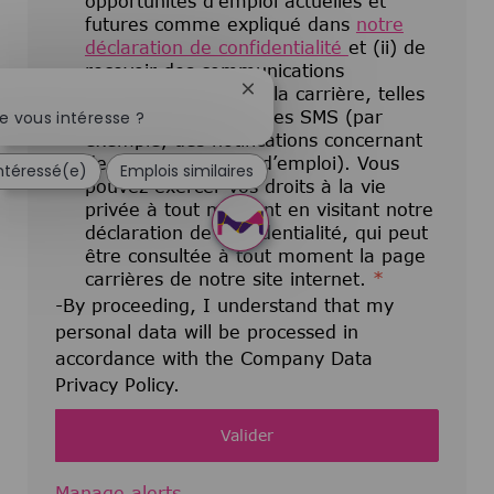
opportunités d’emploi actuelles et
futures comme expliqué dans
notre
déclaration de confidentialité
et (ii) de
recevoir des communications
électroniques liées à la carrière, telles
Fermer la notification du chatb
que des e-mails ou des SMS (par
e vous intéresse ?
exemple, des notifications concernant
de nouvelles offres d’emploi). Vous
intéressé(e)
Emplois similaires
pouvez exercer vos droits à la vie
privée à tout moment en visitant notre
déclaration de confidentialité, qui peut
être consultée à tout moment la page
carrières de notre site internet.
*
-By proceeding, I understand that my
personal data will be processed in
accordance with the Company Data
Privacy Policy.
Valider
Manage alerts