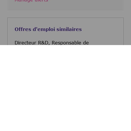
Offres d'emploi similaires
Directeur R&D, Responsable de
l'Innovation Stratégique (f/h)
Guyancourt, Yvelines, France
Directeur R&D, Responsab
Postulez maintenant
Anatomic Pathology Technician
Colleretto Giacosa, Turin, Italy
Anatomic Pathology Tech
Postulez maintenant