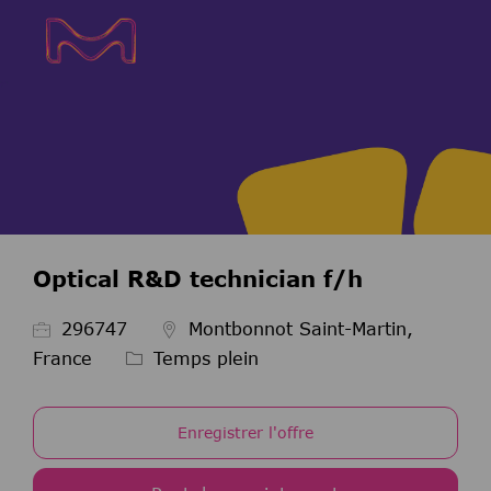
Skip to main content
Skip to main content
-
-
Optical R&D technician f/h
ID de l’emploi
296747
Montbonnot Saint-Martin,
Type d’emploi
France
Temps plein
Enregistrer l'offre