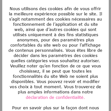
Société n’exercera aucune mesure de
Nous utilisons des cookies afin de vous offrir
représailles à l’encontre d’une personne qui a
la meilleure expérience possible sur le site. Il
signalé de bonne foi une discrimination.
s’agit notamment des cookies nécessaires au
fonctionnement de l’application et du site
Avis sur les offres d’emploi frauduleuses
web, ainsi que d’autres cookies qui sont
Malheureusement, nous sommes au courant
utilisés uniquement à des fins statistiques
anonymes, pour des paramètres plus
que des tiers prétendent représenter notre
confortables du site web ou pour l’affichage
entreprise et offrent des opportunités d’emploi
de contenus personnalisés. Vous êtes libre de
non autorisées. Si vous pensez qu’une source
décider dans les paramètres des cookies
frauduleuse vous propose un emploi, veuillez
quelles catégories vous souhaitez autoriser.
consulter les informations
suivantes
ici
.
Veuillez noter qu’en fonction de ce que vous
choisissez, il se peut que toutes les
fonctionnalités du site Web ne soient plus
NOTRE PROCESSUS DE
disponibles. Vous pouvez revoir et modifier
vos choix à tout moment. Vous trouverez de
RECRUTEMENT
plus amples informations dans notre
déclaration de confidentialité.
En fonction du poste (niveau, domaine
Pour en savoir plus sur la façon dont nous
fonctionnel, pays), le processus peut varier