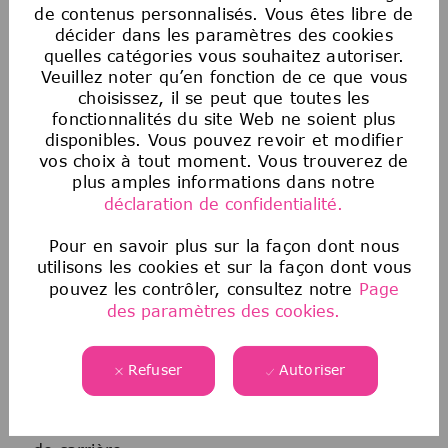
de contenus personnalisés. Vous êtes libre de
légèrement.
décider dans les paramètres des cookies
quelles catégories vous souhaitez autoriser.
Veuillez noter qu’en fonction de ce que vous
choisissez, il se peut que toutes les
fonctionnalités du site Web ne soient plus
disponibles. Vous pouvez revoir et modifier
vos choix à tout moment. Vous trouverez de
plus amples informations dans notre
déclaration de confidentialité.
Pour en savoir plus sur la façon dont nous
Vous postulez
utilisons les cookies et sur la façon dont vous
pouvez les contrôler, consultez notre
Page
Remplissez votre candidature en ligne pour
des paramètres des cookies.
le(s) poste(s) de votre choix qui correspondent
à vos intérêts et à vos qualifications. Si vous
Refuser
Autoriser
ne trouvez pas de poste qui vous convient,
veuillez rejoindre notre Talent Zone et rester
en contact pour votre prochaine opportunité