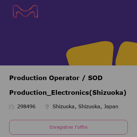
Skip to main content
Skip to main content
-
-
Production Operator / SOD
Production_Electronics(Shizuoka)
ID de l’emploi
298496
Shizuoka, Shizuoka, Japan
Enregistrer l'offre