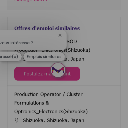
Offres d'emploi similaires
Fermer la notification du chatbot
Production Operator / SOD
vous intéresse ?
Production_Electronics(Shizuoka)
téressé(e)
Emplois similaires
Shizuoka, Shizuoka, Japan
Production Operator / S
Postulez maintenant
Production Operator / Cluster
Formulations &
Optronics_Electronics(Shizuoka)
Shizuoka, Shizuoka, Japan