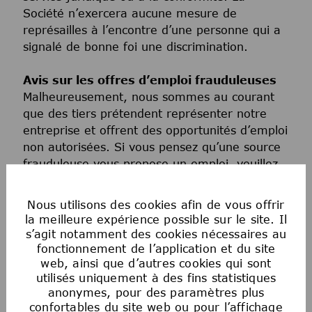
Société n’exercera aucune mesure de
représailles à l’encontre d’une personne qui a
signalé de bonne foi une discrimination.
Avis sur les offres d’emploi frauduleuses
Malheureusement, nous sommes au courant
que des tiers prétendent représenter notre
entreprise et offrent des opportunités d’emploi
non autorisées. Si vous pensez qu’une source
frauduleuse vous propose un emploi, veuillez
consulter les informations
suivantes
ici
.
Nous utilisons des cookies afin de vous offrir
la meilleure expérience possible sur le site. Il
NOTRE PROCESSUS DE
s’agit notamment des cookies nécessaires au
fonctionnement de l’application et du site
RECRUTEMENT
web, ainsi que d’autres cookies qui sont
utilisés uniquement à des fins statistiques
En fonction du poste (niveau, domaine
anonymes, pour des paramètres plus
confortables du site web ou pour l’affichage
fonctionnel, pays), le processus peut varier