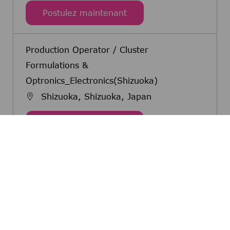
Production Operator / Cl
Postulez maintenant
Production Operator / Cluster
Formulations &
Optronics_Electronics(Shizuoka)
Shizuoka, Shizuoka, Japan
Production Operator / Cl
Postulez maintenant
Partagez cette opportunité
Partager via Facebook
Partager via twitter
Partager via LinkedIn
Partager par e-m
Partager 