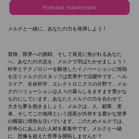
Postulez maintenant
メルクと一緒に、あなたの力を発揮しよう！
冒険、限界への挑戦、そして発見に焦がれるあなた
へ。あなたの大志を、メルクで羽ばたかせましょう！
科学とテクノロジーを駆使したイノベーションに情熱
を注ぐメルクのスタッフは世界中で活躍中です。ヘル
スケア、生命科学、エレクトロニクスの分野で、メル
クのソリューションは人々の暮らしをますます豊かな
ものにしています。あなたとメルクの力を合わせて、
大きな夢を抱きましょう。メルクは、人、顧客、患
者、そしてこの地球という惑星が共存する豊かな世界
の構築に情熱を注いでいます。このためメルクでは、
好奇心にあふれた人材を募集中です。メルクと一緒
に、想像を超えた世界を開拓しませんか？