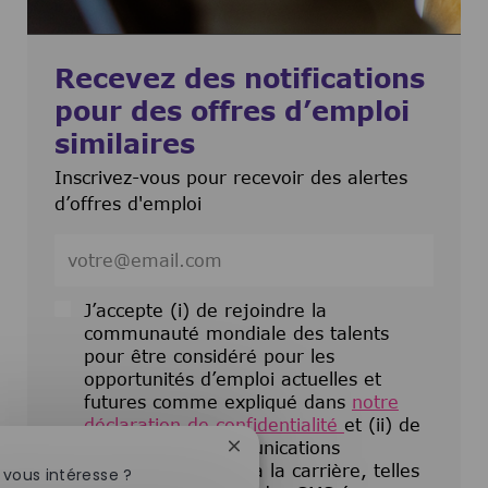
Recevez des notifications
pour des offres d’emploi
similaires
Inscrivez-vous pour recevoir des alertes
d’offres d'emploi
Entrez l’adresse e-mail (obligatoire)
J’accepte (i) de rejoindre la
communauté mondiale des talents
pour être considéré pour les
opportunités d’emploi actuelles et
futures comme expliqué dans
notre
déclaration de confidentialité
et (ii) de
recevoir des communications
Fermer la notification du chatbot
électroniques liées à la carrière, telles
 vous intéresse ?