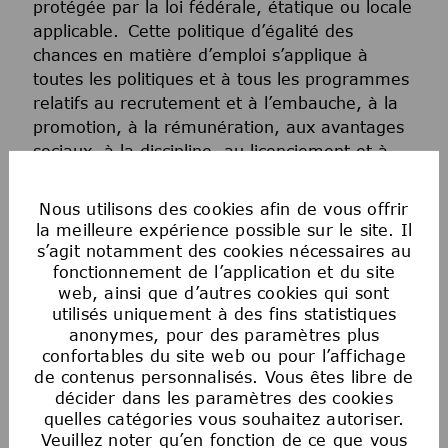
protégée par la loi fédérale, étatique ou locale
applicable. Cette politique d’égalité des
chances en matière d’emploi s’applique à
toutes les politiques et à tous les programmes
relatifs au recrutement et à l’embauche, à la
promotion, à la rémunération, aux avantages
sociaux, à la discipline, au licenciement et à
toutes les autres conditions d’emploi. Tout
candidat ou employé qui estime avoir été
Nous utilisons des cookies afin de vous offrir
victime de discrimination de la part de la
la meilleure expérience possible sur le site. Il
Société ou de toute personne agissant au nom
s’agit notamment des cookies nécessaires au
de la Société doit immédiatement signaler
fonctionnement de l’application et du site
web, ainsi que d’autres cookies qui sont
toute préoccupation à son partenaire
utilisés uniquement à des fins statistiques
commercial des ressources humaines, au
anonymes, pour des paramètres plus
service juridique ou à la conformité. La
confortables du site web ou pour l’affichage
Société n’exercera aucune mesure de
de contenus personnalisés. Vous êtes libre de
représailles à l’encontre d’une personne qui a
décider dans les paramètres des cookies
signalé de bonne foi une discrimination.
quelles catégories vous souhaitez autoriser.
Veuillez noter qu’en fonction de ce que vous