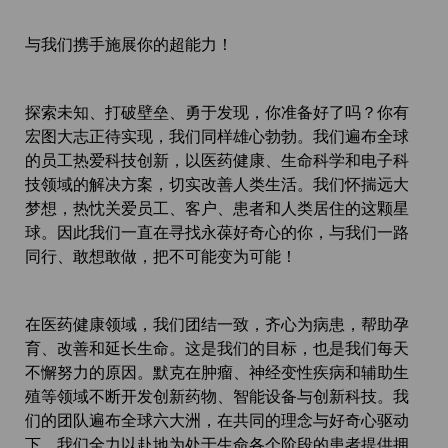
与我们携手施展你的超能力！
探索未知、打破壁垒、勇于发现，你准备好了吗？你有
宏图大志正待实现，我们同样雄心勃勃。我们遍布全球
的员工热爱科技创新，以医药健康、生命科学和电子科
技领域的解决方案，切实改善人类生活。我们怀揣远大
梦想，热忱关爱员工、客户、患者和人类居住的这颗星
球。因此我们一直在寻找永葆好奇心的你，与我们一路
同行、敢想敢做，把不可能变为可能！
在医药健康领域，我们团结一致，齐心为病患，帮助孕
育、改善和延长生命。这是我们的目标，也是我们每天
不懈努力的原因。默克在肿瘤、神经变性疾病和辅助生
殖等领域不断开发创新药物、智能设备与创新科技。我
们的团队遍布全球六大洲，在共同的理念与好奇心驱动
下，我们全力以赴地为处于生命各个阶段的患者提供拥