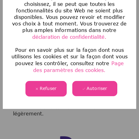
choisissez, il se peut que toutes les
Avis sur les offres d’emploi frauduleuses
fonctionnalités du site Web ne soient plus
Malheureusement, nous sommes au courant
disponibles. Vous pouvez revoir et modifier
que des tiers prétendent représenter notre
vos choix à tout moment. Vous trouverez de
entreprise et offrent des opportunités d’emploi
plus amples informations dans notre
non autorisées. Si vous pensez qu’une source
déclaration de confidentialité.
frauduleuse vous propose un emploi, veuillez
consulter les informations
suivantes
ici
.
Pour en savoir plus sur la façon dont nous
utilisons les cookies et sur la façon dont vous
pouvez les contrôler, consultez notre
Page
NOTRE PROCESSUS DE
des paramètres des cookies.
RECRUTEMENT
Refuser
Autoriser
En fonction du poste (niveau, domaine
fonctionnel, pays), le processus peut varier
légèrement.