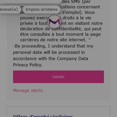
que des e-mails ou des SMS (par
exemple, des notifications concernant
ntéressé(e)
Emplois similaires
de nouvelles offres d’emploi). Vous
pouvez exercer vos droits à la vie
privée à tout moment en visitant notre
déclaration de confidentialité, qui peut
être consultée à tout moment la page
carrières de notre site internet.
*
-By proceeding, I understand that my
personal data will be processed in
accordance with the Company Data
Privacy Policy.
Valider
Manage alerts
Offres d'emploi similaires