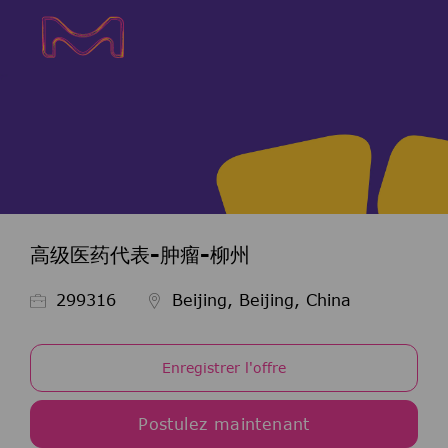
Skip to main content
Skip to main content
-
-
高级医药代表-肿瘤-柳州
ID de l’emploi
299316
Beijing, Beijing, China
Enregistrer l'offre
Postulez maintenant