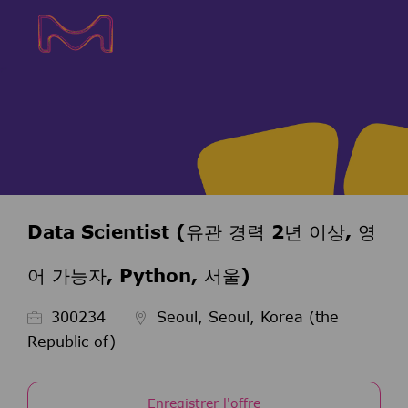
Skip to main content
Skip to main content
-
-
Data Scientist (유관 경력 2년 이상, 영
어 가능자, Python, 서울)
ID de l’emploi
300234
Seoul, Seoul, Korea (the
Republic of)
Enregistrer l'offre