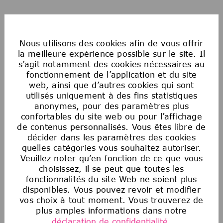
지금 지원하여 발견을 이끌고 인류를 발전시키는 팀의
일원이 되어 보세요.
Nous utilisons des cookies afin de vous offrir
la meilleure expérience possible sur le site. Il
s’agit notamment des cookies nécessaires au
fonctionnement de l’application et du site
web, ainsi que d’autres cookies qui sont
Postulez maintenant
utilisés uniquement à des fins statistiques
anonymes, pour des paramètres plus
confortables du site web ou pour l’affichage
de contenus personnalisés. Vous êtes libre de
Enregistrer l'offre
décider dans les paramètres des cookies
quelles catégories vous souhaitez autoriser.
Veuillez noter qu’en fonction de ce que vous
choisissez, il se peut que toutes les
Egalité des chances en matière d’emploi
fonctionnalités du site Web ne soient plus
aux États-Unis
disponibles. Vous pouvez revoir et modifier
La Société souscrit au principe de l’égalité
vos choix à tout moment. Vous trouverez de
d’accès à l’emploi. Aucun employé ou candidat
plus amples informations dans notre
à un emploi ne fera l’objet de discrimination
déclaration de confidentialité.