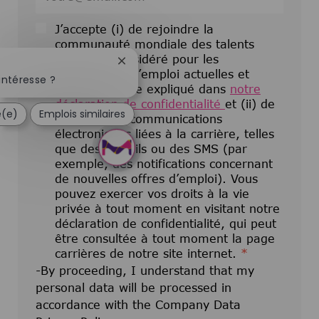
J’accepte (i) de rejoindre la
communauté mondiale des talents
pour être considéré pour les
Fermer la notification du chatbot
opportunités d’emploi actuelles et
intéresse ?
futures comme expliqué dans
notre
déclaration de confidentialité
et (ii) de
é(e)
Emplois similaires
recevoir des communications
électroniques liées à la carrière, telles
que des e-mails ou des SMS (par
exemple, des notifications concernant
de nouvelles offres d’emploi). Vous
pouvez exercer vos droits à la vie
privée à tout moment en visitant notre
déclaration de confidentialité, qui peut
être consultée à tout moment la page
carrières de notre site internet.
*
-By proceeding, I understand that my
personal data will be processed in
accordance with the Company Data