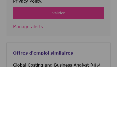
Privacy Policy.
Valider
Manage alerts
Offres d'emploi similaires
Global Costing and Business Analyst (대전
근무, Global 조직)
Daejeon, Daejeon, Korea (the
Republic of)
Global Costing and Bus
Postulez maintenant