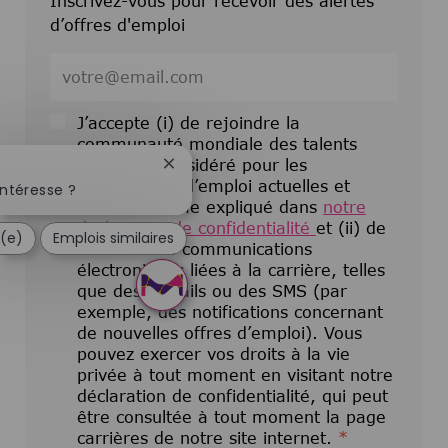
Inscrivez-vous pour recevoir des alertes
d’offres d'emploi
Entrez l’adresse e-mail (obligatoire)
J’accepte (i) de rejoindre la
communauté mondiale des talents
pour être considéré pour les
Fermer la notification du chatbot
opportunités d’emploi actuelles et
intéresse ?
futures comme expliqué dans
notre
déclaration de confidentialité
et (ii) de
é(e)
Emplois similaires
recevoir des communications
électroniques liées à la carrière, telles
que des e-mails ou des SMS (par
exemple, des notifications concernant
de nouvelles offres d’emploi). Vous
pouvez exercer vos droits à la vie
privée à tout moment en visitant notre
déclaration de confidentialité, qui peut
être consultée à tout moment la page
carrières de notre site internet.
*