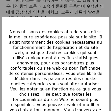
우리와 함께 포용과 소속의 문화를 구축하여 수백만 명
에게 긍정적인 영향을 미치고, 모두가 인류의 발전을
이끌 수 있도록 합시다!
Nous utilisons des cookies afin de vous offrir
지금 지원하여 발견을 이끌고 인류를 발전시키는 팀의
la meilleure expérience possible sur le site. Il
일원이 되어 보세요.
s’agit notamment des cookies nécessaires au
fonctionnement de l’application et du site
web, ainsi que d’autres cookies qui sont
utilisés uniquement à des fins statistiques
anonymes, pour des paramètres plus
Postulez maintenant
confortables du site web ou pour l’affichage
de contenus personnalisés. Vous êtes libre de
décider dans les paramètres des cookies
quelles catégories vous souhaitez autoriser.
Enregistrer l'offre
Veuillez noter qu’en fonction de ce que vous
choisissez, il se peut que toutes les
fonctionnalités du site Web ne soient plus
disponibles. Vous pouvez revoir et modifier
Egalité des chances en matière d’emploi
vos choix à tout moment. Vous trouverez de