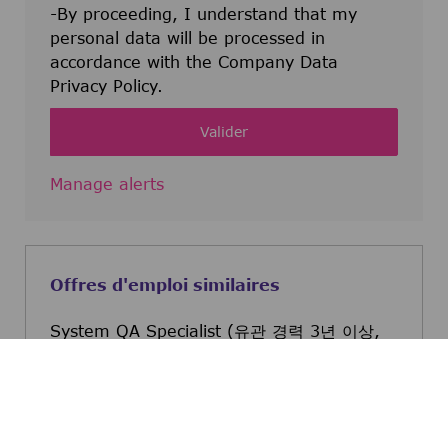
-By proceeding, I understand that my
personal data will be processed in
accordance with the Company Data
Privacy Policy.
Valider
Manage alerts
Offres d'emploi similaires
System QA Specialist (유관 경력 3년 이상,
영어 가능자, 대전 근무)
Daejeon, Daejeon, Korea (the
Republic of)