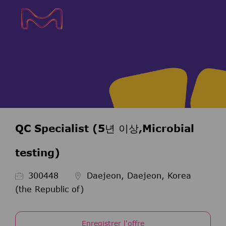
Skip to main content
Skip to main content
-
-
QC Specialist (5년 이상,Microbial
testing)
ID de l’emploi
300448
Daejeon, Daejeon, Korea
(the Republic of)
Enregistrer l'offre