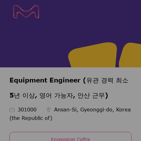
Skip to main content
Skip to main content
-
-
Equipment Engineer (유관 경력 최소
5년 이상, 영어 가능자, 안산 근무)
ID de l’emploi
301000
Ansan-Si, Gyeonggi-do, Korea
(the Republic of)
Enregistrer l'offre