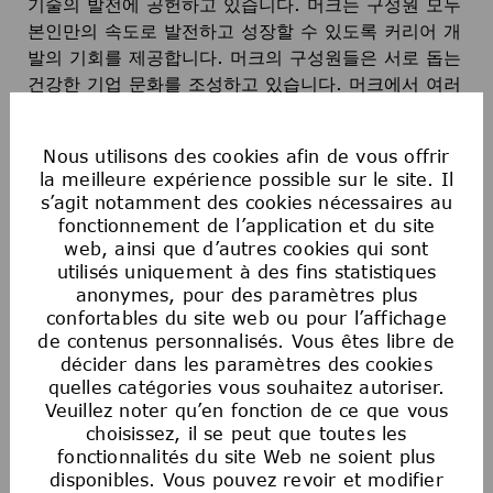
기술의 발전에 공헌하고 있습니다. 머크는 구성원 모두
본인만의 속도로 발전하고 성장할 수 있도록 커리어 개
발의 기회를 제공합니다. 머크의 구성원들은 서로 돕는
건강한 기업 문화를 조성하고 있습니다. 머크에서 여러
분만의 특별한 재능으로 인류의 진보를 실현하는 마법
을 펼쳐보세요!
Nous utilisons des cookies afin de vous offrir
la meilleure expérience possible sur le site. Il
s’agit notamment des cookies nécessaires au
다양성으로 가득한 머크의 구성원이 되어주세요!
fonctionnement de l’application et du site
web, ainsi que d’autres cookies qui sont
utilisés uniquement à des fins statistiques
anonymes, pour des paramètres plus
confortables du site web ou pour l’affichage
Postulez maintenant
de contenus personnalisés. Vous êtes libre de
décider dans les paramètres des cookies
quelles catégories vous souhaitez autoriser.
Enregistrer l'offre
Veuillez noter qu’en fonction de ce que vous
choisissez, il se peut que toutes les
fonctionnalités du site Web ne soient plus
disponibles. Vous pouvez revoir et modifier