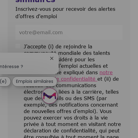
Inscrivez-vous pour recevoir des alertes
d’offres d'emploi
Entrez l’adresse e-mail (obligatoire)
J’accepte (i) de rejoindre la
communauté mondiale des talents
pour être considéré pour les
Fermer la notification du chatbot
opportunités d’emploi actuelles et
ntéresse ?
futures comme expliqué dans
notre
déclaration de confidentialité
et (ii) de
é(e)
Emplois similaires
recevoir des communications
électroniques liées à la carrière, telles
que des e-mails ou des SMS (par
exemple, des notifications concernant
de nouvelles offres d’emploi). Vous
pouvez exercer vos droits à la vie
privée à tout moment en visitant notre
déclaration de confidentialité, qui peut
être consultée à tout moment la page