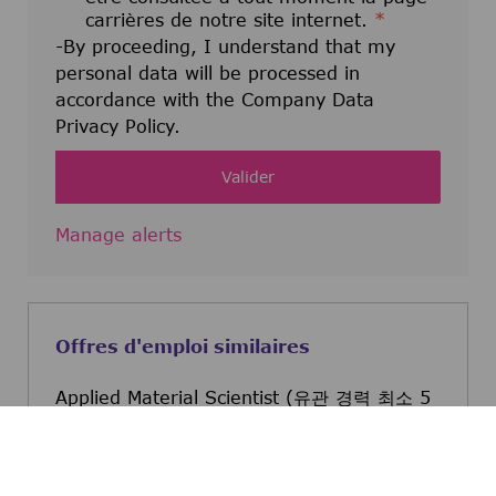
carrières de notre site internet.
*
-By proceeding, I understand that my
personal data will be processed in
accordance with the Company Data
Privacy Policy.
Valider
Manage alerts
Offres d'emploi similaires
Applied Material Scientist (유관 경력 최소 5
년 이상, 영어 가능자, 대전 근무)
Daejeon, Daejeon, Korea (the
Republic of)