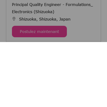
Principal Quality Engineer - Formulations_
Electronics (Shizuoka)
Shizuoka, Shizuoka, Japan
Principal Quality Enginee
Postulez maintenant
Quality Engineer/ Integrated Supply Chain
＿Electronics（Shizuoka）
Shizuoka, Shizuoka, Japan
Quality Engineer/ Integ
Postulez maintenant
Quality Assurance Engineer / SOD
Quality_Electronics(Shizuoka)