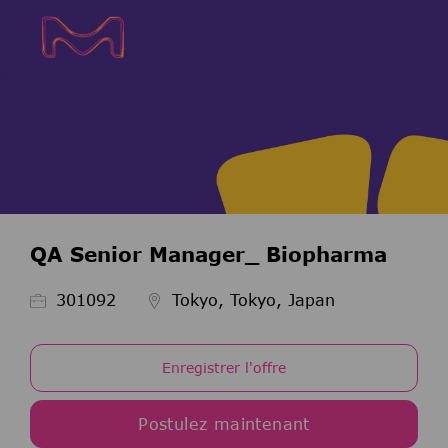
Skip to main content
Skip to main content
-
-
QA Senior Manager_ Biopharma
ID de l’emploi
301092
Tokyo, Tokyo, Japan
Enregistrer l'offre
Postulez maintenant