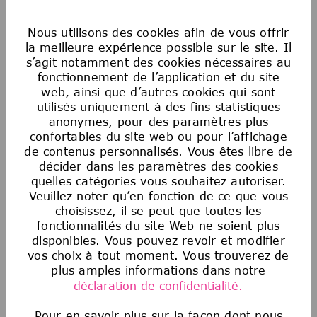
genre, du statut transgenre, de l’état
matrimonial ou de toute autre classification
Nous utilisons des cookies afin de vous offrir
protégée par la loi fédérale, étatique ou locale
la meilleure expérience possible sur le site. Il
applicable. Cette politique d’égalité des
s’agit notamment des cookies nécessaires au
chances en matière d’emploi s’applique à
fonctionnement de l’application et du site
web, ainsi que d’autres cookies qui sont
toutes les politiques et à tous les programmes
utilisés uniquement à des fins statistiques
relatifs au recrutement et à l’embauche, à la
anonymes, pour des paramètres plus
promotion, à la rémunération, aux avantages
confortables du site web ou pour l’affichage
sociaux, à la discipline, au licenciement et à
de contenus personnalisés. Vous êtes libre de
toutes les autres conditions d’emploi. Tout
décider dans les paramètres des cookies
candidat ou employé qui estime avoir été
quelles catégories vous souhaitez autoriser.
victime de discrimination de la part de la
Veuillez noter qu’en fonction de ce que vous
choisissez, il se peut que toutes les
Société ou de toute personne agissant au nom
fonctionnalités du site Web ne soient plus
de la Société doit immédiatement signaler
disponibles. Vous pouvez revoir et modifier
toute préoccupation à son partenaire
vos choix à tout moment. Vous trouverez de
commercial des ressources humaines, au
plus amples informations dans notre
service juridique ou à la conformité. La
déclaration de confidentialité.
Société n’exercera aucune mesure de
représailles à l’encontre d’une personne qui a
Pour en savoir plus sur la façon dont nous