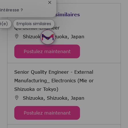
Fermer la notification du chatbot
intéresse ?
Offres d'emploi similaires
sé(e)
Emplois similaires
QC Senior Engineer
Shizuoka, Shizuoka, Japan
QC Senior Engineer
Postulez maintenant
Senior Quality Engineer - External
Manufacturing_ Electronics (Mie or
Shizuoka or Tokyo)
Shizuoka, Shizuoka, Japan
Senior Quality Engineer 
Postulez maintenant