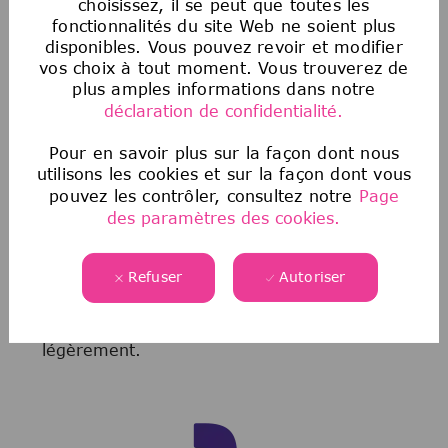
choisissez, il se peut que toutes les
Malheureusement, nous sommes au courant
fonctionnalités du site Web ne soient plus
disponibles. Vous pouvez revoir et modifier
que des tiers prétendent représenter notre
vos choix à tout moment. Vous trouverez de
entreprise et offrent des opportunités d’emploi
plus amples informations dans notre
non autorisées. Si vous pensez qu’une source
déclaration de confidentialité.
frauduleuse vous propose un emploi, veuillez
consulter les informations
suivantes
ici
.
Pour en savoir plus sur la façon dont nous
utilisons les cookies et sur la façon dont vous
pouvez les contrôler, consultez notre
Page
NOTRE PROCESSUS DE
des paramètres des cookies.
RECRUTEMENT
Refuser
Autoriser
En fonction du poste (niveau, domaine
fonctionnel, pays), le processus peut varier
légèrement.