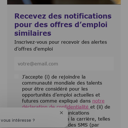
Recevez des notifications
pour des offres d’emploi
similaires
Inscrivez-vous pour recevoir des alertes
d’offres d'emploi
Entrez l’adresse e-mail (obligatoire)
J’accepte (i) de rejoindre la
communauté mondiale des talents
pour être considéré pour les
opportunités d’emploi actuelles et
futures comme expliqué dans
notre
déclaration de confidentialité
et (ii) de
recevoir des communications
Fermer la notification du chatbot
électroniques liées à la carrière, telles
 vous intéresse ?
que des e-mails ou des SMS (par