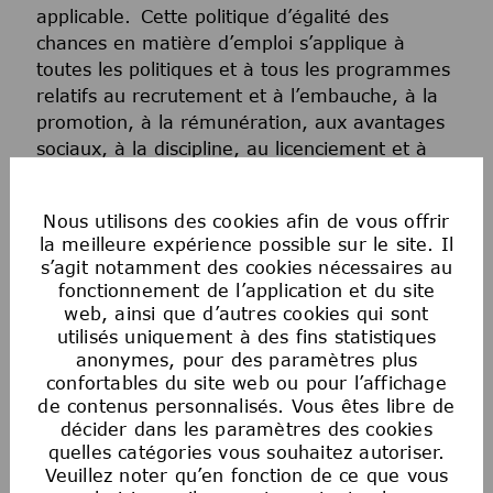
applicable. Cette politique d’égalité des
chances en matière d’emploi s’applique à
toutes les politiques et à tous les programmes
relatifs au recrutement et à l’embauche, à la
promotion, à la rémunération, aux avantages
sociaux, à la discipline, au licenciement et à
toutes les autres conditions d’emploi. Tout
candidat ou employé qui estime avoir été
Nous utilisons des cookies afin de vous offrir
victime de discrimination de la part de la
la meilleure expérience possible sur le site. Il
Société ou de toute personne agissant au nom
s’agit notamment des cookies nécessaires au
de la Société doit immédiatement signaler
fonctionnement de l’application et du site
toute préoccupation à son partenaire
web, ainsi que d’autres cookies qui sont
commercial des ressources humaines, au
utilisés uniquement à des fins statistiques
anonymes, pour des paramètres plus
service juridique ou à la conformité. La
confortables du site web ou pour l’affichage
Société n’exercera aucune mesure de
de contenus personnalisés. Vous êtes libre de
représailles à l’encontre d’une personne qui a
décider dans les paramètres des cookies
signalé de bonne foi une discrimination.
quelles catégories vous souhaitez autoriser.
Veuillez noter qu’en fonction de ce que vous
Avis sur les offres d’emploi frauduleuses