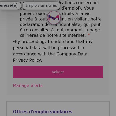
exemple, des notifications concernant
ntéressé(e)
Emplois similaires
de nouvelles offres d’emploi). Vous
pouvez exercer vos droits à la vie
privée à tout moment en visitant notre
déclaration de confidentialité, qui peut
être consultée à tout moment la page
carrières de notre site internet.
*
-By proceeding, I understand that my
personal data will be processed in
accordance with the Company Data
Privacy Policy.
Valider
Manage alerts
Offres d'emploi similaires