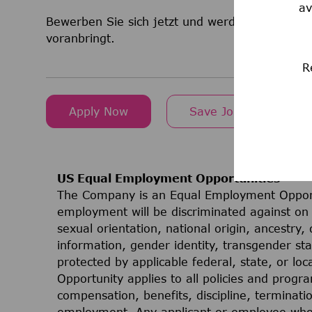
av
Bewerben Sie sich jetzt und werden Sie Teil e
voranbringt.
R
Apply Now
Save Job
US Equal Employment Opportunities
The Company is an Equal Employment Opport
employment will be discriminated against on t
sexual orientation, national origin, ancestry, 
information, gender identity, transgender stat
protected by applicable federal, state, or lo
Opportunity applies to all policies and progr
compensation, benefits, discipline, terminati
employment. Any applicant or employee who 