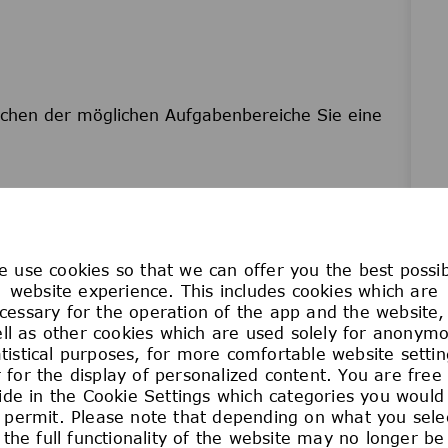
lchen der möglichen Aufgabenbereiche Sie eine
 neugierige Köpfe, die ein breites Spektrum an
ungen mitbringen. Wir sind überzeugt, dass diese
 use cookies so that we can offer you the best possi
on fördert und unsere Fähigkeit stärkt, in
website experience. This includes cookies which are
cessary for the operation of the app and the website,
stehen. Wir setzen uns dafür ein, dass alle
ll as other cookies which are used solely for anonym
m eigenen Tempo zu entwickeln und zu wachsen.
atistical purposes, for more comfortable website settin
tegration und Zugehörigkeit zu schaffen, die
 for the display of personalized content. You are free
tigt, sich für den Fortschritt der Menschheit
ide in the Cookie Settings which categories you would 
 permit. Please note that depending on what you sele
the full functionality of the website may no longer be