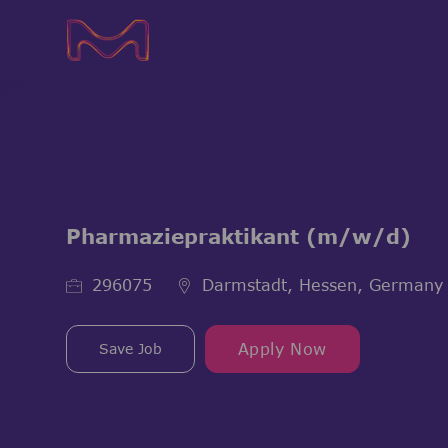
-
-
Pharmaziepraktikant (m/w/d)
Job Id
296075
Darmstadt, Hessen, Germany
Save Job
Apply Now