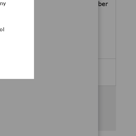
Orals Development ab November
any
2027 (m/w/d)
Darmstadt, Hessen, Germany
Job Type
Full-time
ol
Sechsmonatiges Pharmaziepraktikum
Apply Now
See more
Share this opportunity
Share via Facebook
Share via twitter
Share via LinkedIn
Share via email
Share via whatsa