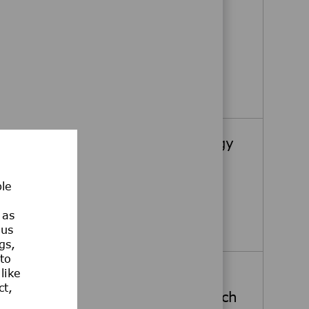
2026 (m/w/d)
Darmstadt, Hessen, Germany
Job Type
Full-time
Pharmaziepraktikum im Bereich der H
Apply Now
Praktikant Treasury Technology
& Digitalisation (m/w/d)
Darmstadt, Hessen, Germany
ble
 as
Praktikant Treasury Technology & Digi
Apply Now
ous
gs,
 to
Sechsmonatiges
like
ct,
Pharmaziepraktikum im Bereich