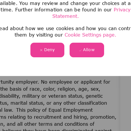
ailable. You may review and change your choices at 
ines Teams, das Neues entdeckt und die Menschheit
time. Further information can be found in our
Privacy
Statement.
ead about how we use cookies and how you can contr
them by visiting our
Cookie Settings page.
Deny
Allow
unity employer. No employee or applicant for
he basis of race, color, religion, age, sex,
disability, military or veteran status, genetic
us, marital status, or any other classification
cal law. This policy of Equal Employment
ams relating to recruitment and hiring, promotion,
on, and all other terms and conditions of
believes they have been discriminated against