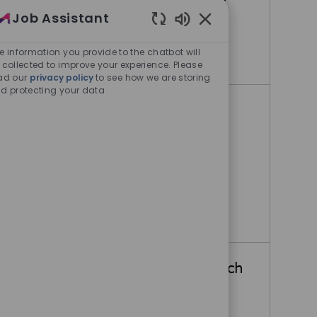
Job Assistant
Darmstadt, Hessen, Germany
Enabled Chatbot Sou
e information you provide to the chatbot will
Pharmaziepraktikant (m/w/d)
Apply Now
 collected to improve your experience. Please
ad our
privacy policy
to see how we are storing
d protecting your data
Werkstudent (m/w/d) für die
Essensausgabe in unseren
Mitarbeiterrestaurants
Darmstadt, Hessen, Germany
Werkstudent (m/w/d) für die Essensau
Apply Now
Pharmaziepraktikum im Bereich
der Herstellung klinischer
Prüfpräparate ab November