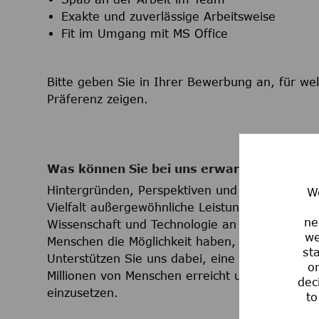
Exakte und zuverlässige Arbeitsweise
Fit im Umgang mit MS Office
Bitte geben Sie in Ihrer Bewerbung an, für we
Präferenz zeigen.
Was können Sie bei uns erwarten?
Wir sind
Hintergründen, Perspektiven und Lebenserfahr
We
Vielfalt außergewöhnliche Leistung und Innovati
ne
Wissenschaft und Technologie an der Spitze zu 
we
Menschen die Möglichkeit haben, sich in ihre
st
Unterstützen Sie uns dabei, eine Kultur der In
or
Millionen von Menschen erreicht und jeden ermu
dec
einzusetzen.
to