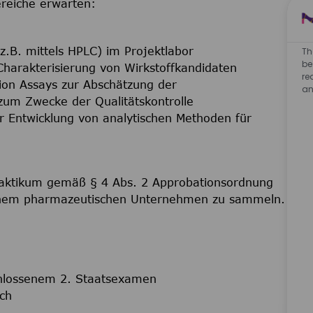
ereiche erwarten:
z.B. mittels HPLC) im Projektlabor
Th
be
Charakterisierung von Wirkstoffkandidaten
re
tion Assays zur Abschätzung der
an
zum Zwecke der Qualitätskontrolle
r Entwicklung von analytischen Methoden für
praktikum gemäß § 4 Abs. 2 Approbationsordnung
 einem pharmazeutischen Unternehmen zu sammeln.
chlossenem 2. Staatsexamen
ch