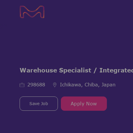
-
-
Warehouse Specialist / Integrate
Job Id
298688
Ichikawa, Chiba, Japan
Save Job
Apply Now