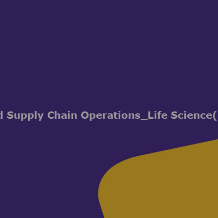
Skip to main content
Skip to main content
d Supply Chain Operations_Life Science