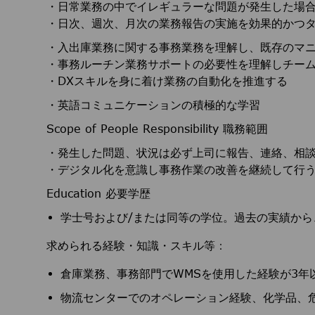
・日常業務の中でイレギュラーな問題が発生した場
・日次、週次、月次の業務報告の実施を効果的かつ
・入出庫業務に関する事務業務を理解し、既存のマ
・事務ルーチン業務サポートの必要性を理解しチー
・DXスキルを身に着け業務の自動化を推進する
・英語コミュニケーションの積極的な学習
Scope of People Responsibility 職務範囲
・発生した問題、状況は必ず上司に報告、連絡、相
・デジタル化を意識し事務作業の改善を継続して行
Education 必要学歴
学士号および/または同等の学位。過去の実績か
求められる経験・知識・スキル等
：
倉庫業務、事務部門でWMSを使用した経験が3
物流センターでのオペレーション経験、化学品、