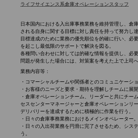
ライフサイエンス系倉庫オペレーションスタッフ
日本国内における入出庫事務業務を維持管理し、倉庫全般のQu
される自身に関する目標に対し責任を持って努力し
目標達成のために業務の優先順位を的確に行い、必
を起こし最低限のサポートで解決を図る。
各種問い合わせに対しては的確な情報を提供し、必
問題が発生した場合には、対策案を考えた上で上司
業務内容等：
・コマーシャルチームや関係者とのコミュニケーシ
・お客様のニーズと要求・期待を理解しチームに展
・倉庫オペレーションチーム、リーダーと共にチー
セスセンターマネージャーと倉庫オペレーションリ
デリバリーを達成するために積極的に作業を行う。
・日々の倉庫事務業務におけるメインオペレーター。（
・日々の入出荷業務を円滑に完了させるため、シス
う。