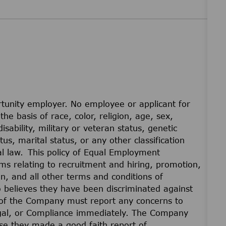
unity employer. No employee or applicant for
he basis of race, color, religion, age, sex,
disability, military or veteran status, genetic
us, marital status, or any other classification
cal law. This policy of Equal Employment
ams relating to recruitment and hiring, promotion,
on, and all other terms and conditions of
believes they have been discriminated against
of the Company must report any concerns to
gal, or Compliance immediately. The Company
ause they made a good faith report of