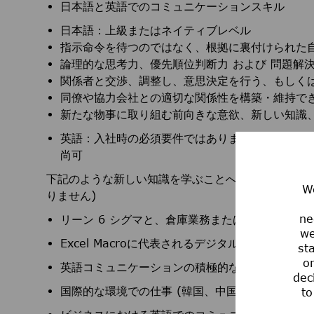
日本語と英語でのコミュニケーションスキル
日本語：上級またはネイティブレベル
指示命令を待つのではなく、根拠に裏付けられた
論理的な思考力、優先順位判断力 および 問題解
関係者と交渉、調整し、意思決定を行う、もしく
同僚や協力会社との適切な関係性を構築・維持で
新たな物事に取り組む前向きな意欲、新しい知識
英語：入社時の必須要件ではありませんが初級ビ
尚可
下記のような新しい知識を学ぶことへの強い関心・興
We
りません)
ne
リーン 6 シグマと、倉庫業務または割り振られ
we
Excel Macroに代表されるデジタル化の推進
st
or
英語コミュニケーションの積極的な学習
dec
国際的な環境での仕事 (韓国、中国、その他の国
to