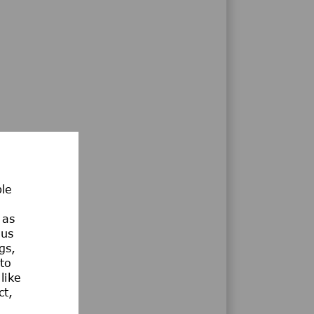
ble
 as
ous
gs,
 to
like
ct,