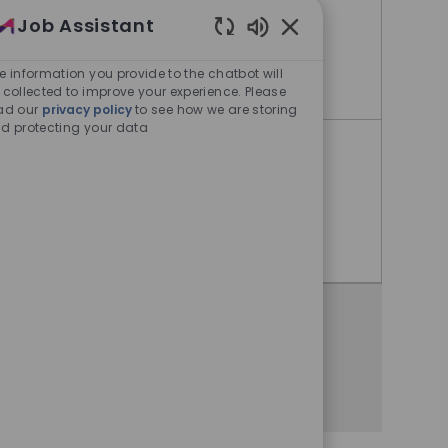
Job Assistant
Tokyo, Tokyo, Japan
Enabled Chatbot Sou
e information you provide to the chatbot will
Supply Network Planner
Apply Now
 collected to improve your experience. Please
ad our
privacy policy
to see how we are storing
d protecting your data
Supply Network Planner
Tokyo, Tokyo, Japan
Supply Network Planner
Apply Now
Share this opportunity
Share via Facebook
Share via twitter
Share via LinkedIn
Share via email
Share via whatsa