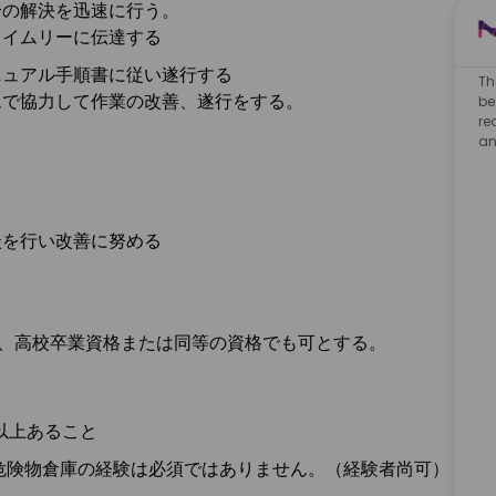
合の解決を迅速に行う。
タイムリーに伝達する
ニュアル手順書に従い遂行する
Th
ムで協力して作業の改善、遂行をする。
be
re
an
談を行い改善に努める
う
ら、高校卒業資格または同等の資格でも可とする。
年以上あること
危険物倉庫の経験は必須ではありません。（経験者尚可）