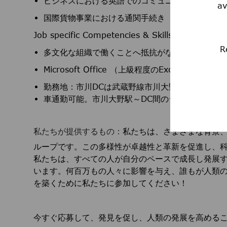
ビジネスにおける英語でのコミュニケーション
av
国際貨物事業における通関手続き
Job specific Competencies & Skills その他要件
R
多文化な組織で働くことへ抵抗がない方。職場環
Microsoft Office （上級程度のExcel スキル
勤務地：市川DCは武蔵野線市川大野駅から1.5K
車通勤可能。市川大野駅～DC間のシャトルバス
私たちが提供するもの：
私たちは、さまざまな背景
ループです。この多様性が卓越性と革新を促進し、
私たちは、すべての人が自分のペースで成長し発展
います。何百万もの人々に影響を与え、誰もが人類
を築くために私たちに参加してください！
今すぐ応募して、発見を促し、人類の発展を高める