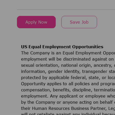
Apply Now
Save Job
US Equal Employment Opportunities
The Company is an Equal Employment Opport
employment will be discriminated against on t
sexual orientation, national origin, ancestry, 
information, gender identity, transgender stat
protected by applicable federal, state, or lo
Opportunity applies to all policies and progr
compensation, benefits, discipline, terminati
employment. Any applicant or employee who 
by the Company or anyone acting on behalf 
their Human Resources Business Partner, Le
will not retaliate against any individual bec