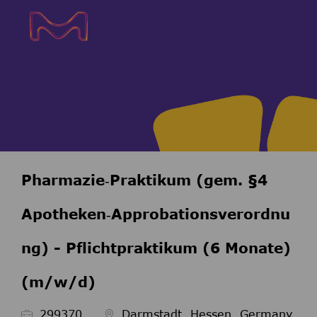
Skip to main content
Skip to main content
-
-
Pharmazie‑Praktikum (gem. §4
Apotheken‑Approbationsverordnu
ng) - Pflichtpraktikum (6 Monate)
(m/w/d)
Job Id
299370
Darmstadt, Hessen, Germany