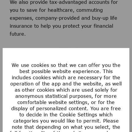
We also provide tax-advantaged accounts for
you to save for healthcare, commuting
expenses, company-provided and buy-up life
insurance to help you protect your financial
future.
We use cookies so that we can offer you the
best possible website experience. This
includes cookies which are necessary for the
operation of the app and the website, as well
as other cookies which are used solely for
anonymous statistical purposes, for more
Health & Wellness
comfortable website settings, or for the
display of personalized content. You are free
We offer comprehensive medical, dental, &
to decide in the Cookie Settings which
categories you would like to permit. Please
vision coverage-including virtual care through
note that depending on what you select, the
Telehealth & free behavioral health counseling