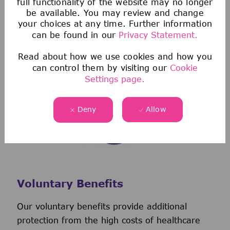
full functionality of the website may no longer
sessions through our Employee Assistance
be available. You may review and change
your choices at any time. Further information
Program.
can be found in our
Privacy Statement.
We also offer a wellness incentive program
and personalized support to help you navigate
Read about how we use cookies and how you
and use your benefits.
can control them by visiting our
Cookie
Settings page.
Deny
Allow
Voluntary Benefits
Our voluntary benefits provide additional
protection from the high costs of healthcare